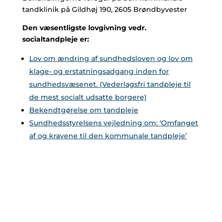
tandklinik på Gildhøj 190, 2605 Brøndbyvester
Den væsentligste lovgivning vedr.
socialtandpleje er:
Lov om ændring af sundhedsloven og lov om
klage- og erstatningsadgang inden for
sundhedsvæsenet. (Vederlagsfri tandpleje til
de mest socialt udsatte borgere)
Bekendtgørelse om tandpleje
Sundhedsstyrelsens vejledning om: ‘Omfanget
af og kravene til den kommunale tandpleje’