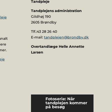
Tandpleje
Tandplejens administration
Gildhøj 190
2605 Brøndby
Tlf.:43 28 26 40
E-mail:
tandplejen@brondby.dk
unalt
gere
Overtandlæge Helle Annette
mer.
Larsen​
eje
Instruktions- og
informationsmaterialer
Fotoserie: Når
tandplejen kommer
på besøg