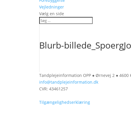
Forebyggelse
Vejledninger
Vælg en side
Blurb-billede_SpoergJ
Tandplejeinformation OPP ● Ørnevej 2 ● 4600
info@tandplejeinformation.dk
CVR: 43461257
Tilgængelighedserklæring