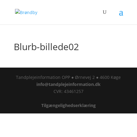
Blurb-billede02
Tandplejeinformation OPP ● Ørnevej 2 ● 4600 Køge
info@tandplejeinformation.dk
CVR: 43461257
Tilgængelighedserklæring